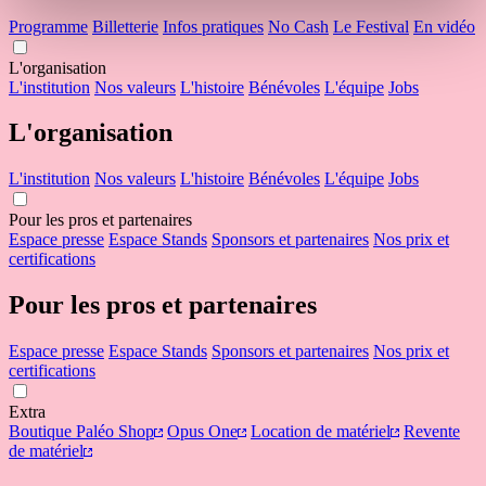
Programme
Billetterie
Infos pratiques
No Cash
Le Festival
En vidéo
L'organisation
L'institution
Nos valeurs
L'histoire
Bénévoles
L'équipe
Jobs
L'organisation
L'institution
Nos valeurs
L'histoire
Bénévoles
L'équipe
Jobs
Pour les pros et partenaires
Espace presse
Espace Stands
Sponsors et partenaires
Nos prix et
certifications
Pour les pros et partenaires
Espace presse
Espace Stands
Sponsors et partenaires
Nos prix et
certifications
Extra
Boutique Paléo Shop
Opus One
Location de matériel
Revente
de matériel