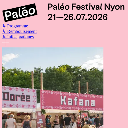
Aller
au
contenu
principal
↳
Programme
↳
Remboursement
↳
Infos pratiques