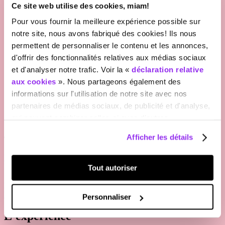
Ce site web utilise des cookies, miam!
Pour vous fournir la meilleure expérience possible sur
notre site, nous avons fabriqué des cookies! Ils nous
permettent de personnaliser le contenu et les annonces,
d'offrir des fonctionnalités relatives aux médias sociaux
et d'analyser notre trafic. Voir la «
déclaration relative
aux cookies
». Nous partageons également des
informations sur l'utilisation de notre site avec nos
partenaires de médias sociaux, de publicité et d'analyse,
qui peuvent combiner celles-ci avec d'autres
informations que vous leur avez fournies ou qu'ils ont
Afficher les détails
collectées lors de votre utilisation de leurs services. Voir
la «
déclaration relative à la protection des données
».
FR
EN
DE
Plan du site
Tout autoriser
L'expérience
Programme
Billetterie
Infos pratiques
No Cash
Le Festival
En vidéo
Personnaliser
L'expérience