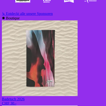
↳
Entdeckt alle unsere Sponsoren
✺
Boutique
Badetuch 2026
CHF 30.-