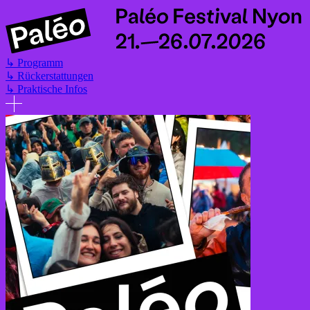
Direkt
zum
Inhalt
↳
Programm
↳
Rückerstattungen
↳
Praktische Infos