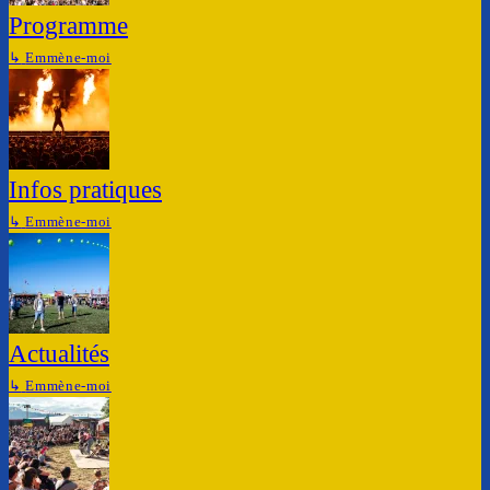
Programme
↳
Emmène-moi
Infos pratiques
↳
Emmène-moi
Actualités
↳
Emmène-moi