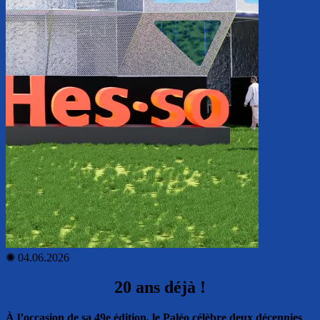
✺
04.06.2026
20 ans déjà !
À l’occasion de sa 49e édition, le Paléo célèbre deux décennies