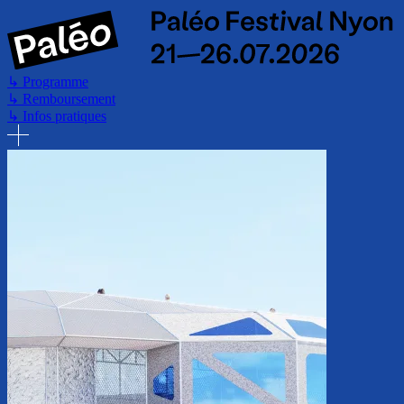
Aller
au
contenu
principal
↳
Programme
↳
Remboursement
↳
Infos pratiques