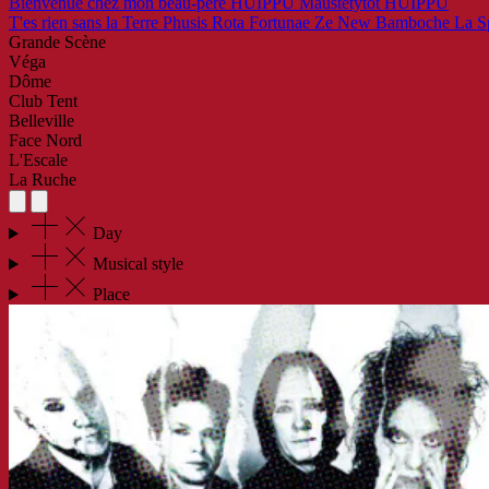
Bienvenue chez mon beau-père
HUIPPU
Maustetytöt
HUIPPU
T'es rien sans la Terre
Phusis
Rota Fortunae
Ze New Bamboche
La S
Grande Scène
Véga
Dôme
Club Tent
Belleville
Face Nord
L'Escale
La Ruche
Day
Musical style
Place