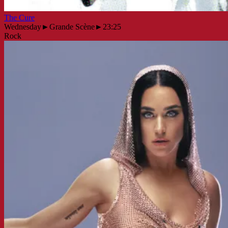
The Cure
Wednesday
►
Grande Scène
►
23:25
Rock