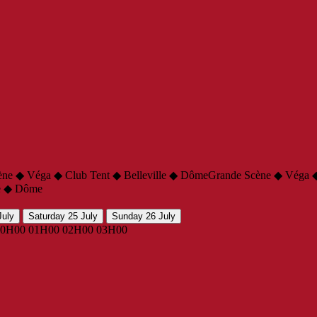
ène ◆ Véga ◆ Club Tent ◆ Belleville ◆ Dôme
Grande Scène ◆ Véga ◆
le ◆ Dôme
July
Saturday 25 July
Sunday 26 July
00H00
01H00
02H00
03H00