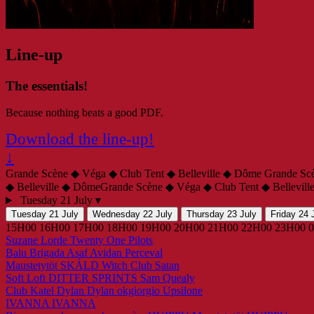
Line-up
The essentials!
Because nothing beats a good PDF.
Download the line-up!
↓
Grande Scène ◆ Véga ◆ Club Tent ◆ Belleville ◆ Dôme
Grande Sc
◆ Belleville ◆ Dôme
Grande Scène ◆ Véga ◆ Club Tent ◆ Bellevil
Tuesday 21 July
▾
Tuesday 21 July
Wednesday 22 July
Thursday 23 July
Friday 24 
15H00
16H00
17H00
18H00
19H00
20H00
21H00
22H00
23H00
Suzane
Lorde
Twenty One Pilots
Balu Brigada
Asaf Avidan
Perceval
Maustetytöt
SKÁLD
Witch Club Satan
Soft Loft
DITTER
SPRINTS
Sam Quealy
Club Katel
Dylan Dylan
okgiorgio
Upsilone
IVANNA
IVANNA