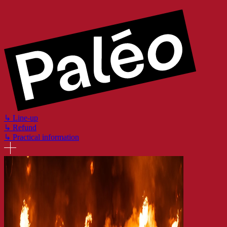
Skip
to
main
content
↳
Line-up
↳
Refund
↳
Practical information